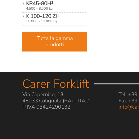
KR45-80H²
4.500 - 8.000 kg
K 100-120 ZH
10.000 - 12.000 kg
Tutta la gamma
prodotti
Carer Forklift
Via Copernico, 13
Tel. +3
48033 Cotignola (RA) - ITALY
Fax +39
P.IVA 03424290132
info@car