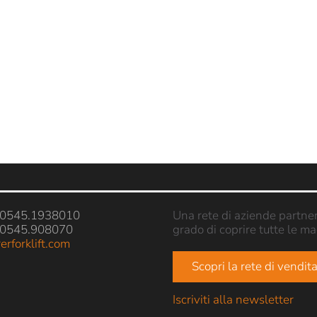
9 0545.1938010
Una rete di aziende partner e
 0545.908070
grado di coprire tutte le m
erforklift.com
Scopri la rete di vendit
Iscriviti alla newsletter