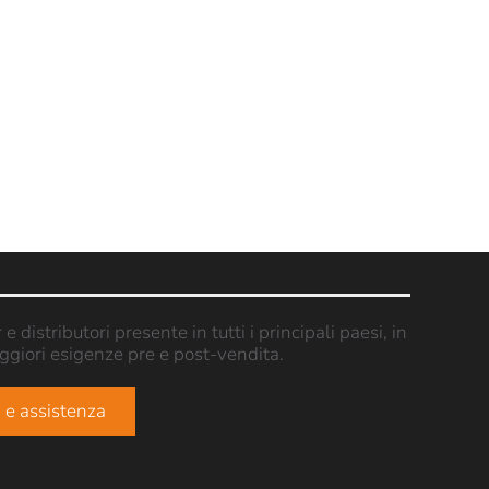
 distributori presente in tutti i principali paesi, in
aggiori esigenze pre e post-vendita.
a e assistenza