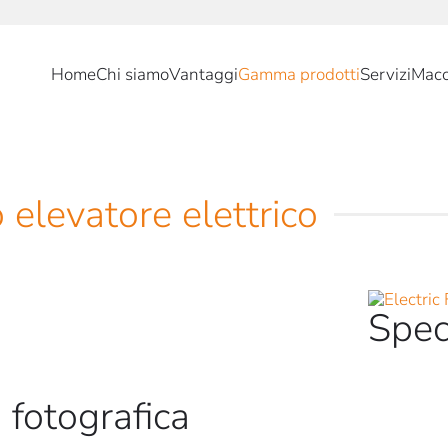
Home
Chi siamo
Vantaggi
Gamma prodotti
Servizi
Macc
 elevatore elettrico
Spec
 fotografica