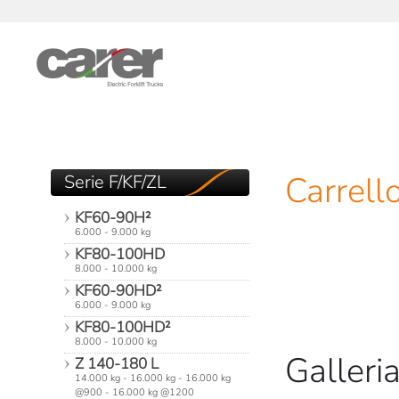
Skip to main content
Carrello
Serie F/KF/ZL
KF60-90H²
6.000 - 9.000 kg
KF80-100HD
8.000 - 10.000 kg
KF60-90HD²
6.000 - 9.000 kg
KF80-100HD²
8.000 - 10.000 kg
Galleria
Z 140-180 L
14.000 kg - 16.000 kg - 16.000 kg
@900 - 16.000 kg @1200