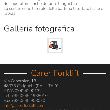
dell'operatore anche durante lunghi turni.
La sostituzione laterale della batteria lato-lato facile e
rapida.
Galleria fotografica
Carer Forklift
Via Copernico, 13
48033 Cotignola (RA) - ITALY
P.IVA 03424290132
Tel. +39 0545.1938010
Fax +39 0545.908070
info@carerforklift.com